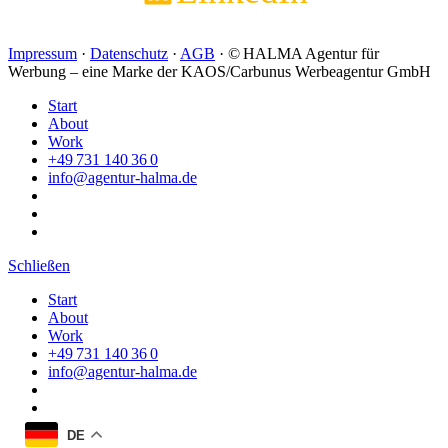
Impressum
·
Datenschutz
·
AGB
· © HALMA Agentur für
Werbung – eine Marke der KAOS/Carbunus Werbeagentur GmbH
Start
About
Work
+49 731 140 36 0
info@agentur-halma.de
Schließen
Start
About
Work
+49 731 140 36 0
info@agentur-halma.de
DE