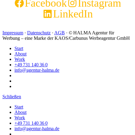
Facebook
Instagram
LinkedIn
Impressum
·
Datenschutz
·
AGB
· © HALMA Agentur für
Werbung – eine Marke der KAOS/Carbunus Werbeagentur GmbH
Start
About
Work
+49 731 140 36 0
info@agentur-halma.de
Schließen
Start
About
Work
+49 731 140 36 0
info@agentur-halma.de