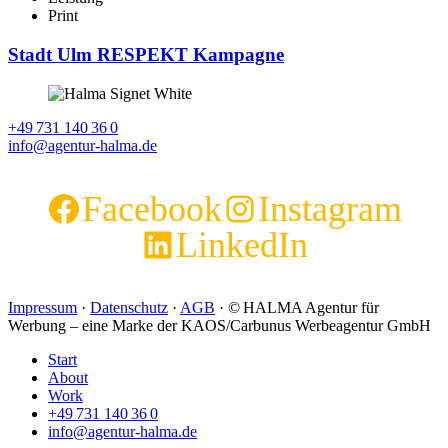
Print
Stadt Ulm RESPEKT Kampagne
+49 731 140 36 0
info@agentur-halma.de
Facebook
Instagram
LinkedIn
Impressum
·
Datenschutz
·
AGB
· © HALMA Agentur für
Werbung – eine Marke der KAOS/Carbunus Werbeagentur GmbH
Start
About
Work
+49 731 140 36 0
info@agentur-halma.de