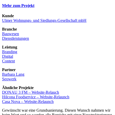
Mehr zum Projekt
Kunde
Ulmer Wohnungs- und Siedlungs-Gesellschaft mbH
Branche
Bauwesen
Dienstleistungen
Leistung
Branding
Digital
Content
Partner
Barbara Lang
Seowerk
Ähnliche Projekte
DONAU 3 FM – Website-Relauch
Hilcona Foodservice – Website-Relaunch
Casa Nova – Website-Relaunch
Gewünscht war eine Grundsanierung. Diesen Wunsch nahmen wir
beim Wort und so wurden alle Bereiche mit einer Neustrukturierung