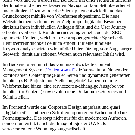
der Inhalte und einer verbesserten Navigation komplett überarbeitet
und optimiert. Dazu wurde die Sitemap neu entwickelt und das
Grundkonzept mithilfe von Wireframes abgestimmt. Die neue
Website bedient sich nun einer Zielgruppenlogik, die Besucher
direkt zu ihren individuellen Anliegen führt und die User Journey
erheblich verbessert. Rundumerneuerung erhielt auch der SEO
optimierte Content, welcher in zielgruppengerechter Sprache die
Benutzerfreundlichkeit deutlich erhöht. Für eine fundierte
Keywordanalyse setzten wir auf die Unterstützung vom Augsburger
Seowerk, damit aus schönen Worten auch relevanter Inhalt wird.
Im Backend übernimmt das von uns entwickelte Content
Management System
„Content-o-mat“
die Verwaltung. Neben der
komfortablen Contentpflege aller Seiten und dynamisch generierten
Inhalten (z.B. Projekte und Stellenangebote) kamen mehrere
Webformulare hinzu, eine servicezeiten-abhängige Ausgabe von
Inhalten (in Echtzeit) sowie zahlreiche Drittanbieter-Services und
Schnittstellen.
Im Frontend wurde das Corporate Design angefasst und quasi
„digitalisiert“ – mit neuen Schriften, optimierten Farben und klarer
Formensprache. Das sorgt nicht nur für ein moderneres Auftreten,
sondern unterstützt auch die Imagepflege der UWS als
serviceorientierte Wohnungsbaugesellschaft.