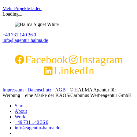
Mehr Projekte laden
Loading...
+49 731 140 36 0
info@agentur-halma.de
Facebook
Instagram
LinkedIn
Impressum
·
Datenschutz
·
AGB
· © HALMA Agentur für
Werbung – eine Marke der KAOS/Carbunus Werbeagentur GmbH
Start
About
Work
+49 731 140 36 0
info@agentur-halma.de