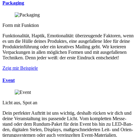
Packaging
Form mit Funktion
Funktio­nali­tät, Hap­tik, Emo­tio­na­li­tät: über­zeu­gen­de Fak­to­ren, wenn
es um die Hülle deines Pro­duk­tes, eine aus­ge­fal­lene Idee für deine
Pro­dukt­ein­füh­rung oder ein krea­ti­ves Mai­ling geht. Wir kre­ie­ren
Ver­pa­ckun­gen in allen mög­li­chen For­men und mit aus­ge­fal­le­nen
Tech­ni­ken. Denn jeder weiß: der er­ste Ein­druck ent­schei­det!
Zeig mir Beispiele
Event
Licht aus, Spot an
Dein per­fek­ter Auf­tritt ist uns wich­tig, des­halb rücken wir dich und
deine Ver­an­stal­tung ins pas­sen­de Licht. Vom kom­plet­ten Mes­se­
stand oder dem Rund­um-Paket für dein Event bis hin zu LED-Ban­
den, di­gi­ta­len Ste­len, Dis­plays, maß­ge­schnei­der­ten Leit- und Orien­
tie­rungs­sys­te­men oder auch ver­ein­zel­ten Event-Mate­ria­lien.