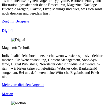
als nur einem sehr guten Auge für Typo­gra­fie, Bild­be­ar­bei­tung und
Illu­stra­tion, ge­stal­ten wir deine Bro­schü­ren, Maga­zine, Kata­loge,
Bücher, An­zei­gen, Pla­kate, Flyer, Mai­lings und alles, was sich sonst
noch drucken und ver­edeln lässt.
Zeig mir Beispiele
Digital
Magie mit Technik
Indi­vi­du­ali­tät lebe hoch – erst recht, wenn wir sie re­spon­siv er­leb­bar
machen! Ob Web­ent­wick­lung, Con­tent Ma­nage­ment, Shop-Sys­
teme, Digi­tal Pub­li­shing, News­let­ter oder indi­vidu­elle An­wen­dun­
gen – wir bie­ten keine vor­ge­fer­tig­ten Web­sites oder Bau­kas­ten­lö­
sungen an. Bei uns defi­nie­ren deine Wün­sche Er­geb­nis und Er­leb­
nis.
Mehr zum digitalen Angebot
Motion