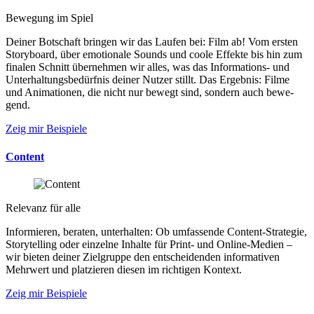
Bewegung im Spiel
Deiner Bot­schaft brin­gen wir das Lau­fen bei: Film ab! Vom ers­ten
Story­board, über emo­tio­nale Sounds und coole Ef­fek­te bis hin zum
fi­na­len Schnitt über­neh­men wir alles, was das In­for­ma­tions- und
Un­ter­hal­tungs­be­dürf­nis deiner Nut­zer stillt. Das Er­geb­nis: Filme
und Ani­ma­tio­nen, die nicht nur be­wegt sind, son­dern auch be­we­
gend.
Zeig mir Beispiele
Content
Relevanz für alle
Infor­mie­ren, be­ra­ten, un­ter­hal­ten: Ob um­fas­sen­de Con­tent-Stra­te­gie,
Story­tel­ling oder ein­zel­ne In­hal­te für Print- und On­line-Me­dien –
wir bie­ten dei­ner Ziel­grup­pe den ent­schei­den­den in­for­ma­ti­ven
Mehr­wert und plat­zie­ren die­sen im rich­ti­gen Kon­text.
Zeig mir Beispiele