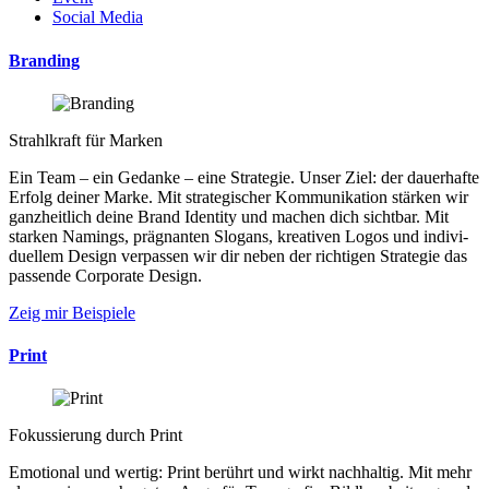
Social Media
Branding
Strahlkraft für Marken
Ein Team – ein Ge­dan­ke – eine Stra­te­gie. Unser Ziel: der dauer­hafte
Er­folg deiner Marke. Mit stra­te­gischer Kom­mu­ni­ka­tion stär­ken wir
ganz­heit­lich deine Brand Iden­tity und machen dich sicht­bar. Mit
star­ken Na­mings, präg­nan­ten Slo­gans, krea­ti­ven Logos und indi­vi­
du­ellem Design ver­pas­sen wir dir neben der rich­ti­gen Stra­te­gie das
pas­sende Cor­po­rate Design.
Zeig mir Beispiele
Print
Fokus­sie­rung durch Print
Emo­tio­nal und wer­tig: Print be­rührt und wirkt nach­hal­tig. Mit mehr