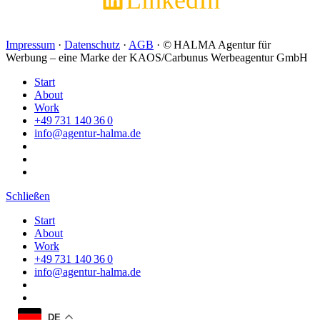
Impressum
·
Datenschutz
·
AGB
· © HALMA Agentur für
Werbung – eine Marke der KAOS/Carbunus Werbeagentur GmbH
Start
About
Work
+49 731 140 36 0
info@agentur-halma.de
Schließen
Start
About
Work
+49 731 140 36 0
info@agentur-halma.de
DE