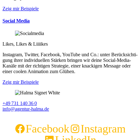
Zeig mir Beispiele
Social Media
Likes, Likes & Liiiikes
Insta­gram, Twit­ter, Face­book, YouTube und Co.: unter Be­rück­sich­ti­
gung ihrer indi­vi­du­ellen Stär­ken brin­gen wir deine Social-Media-
Kanäle mit der rich­ti­gen Stra­te­gie, einer kna­cki­gen Mes­sage oder
einer coo­len Ani­ma­tion zum Glü­hen.
Zeig mir Beispiele
+49 731 140 36 0
info@agentur-halma.de
Facebook
Instagram
LinkedIn