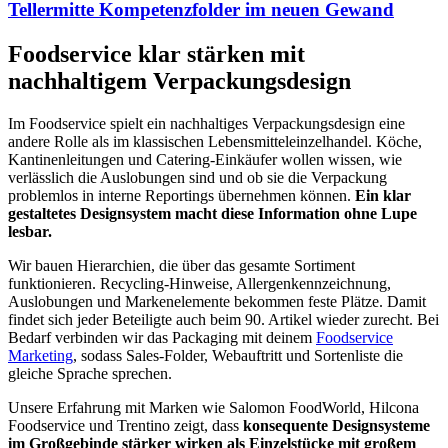
Tellermitte Kompetenzfolder im neuen Gewand
Foodservice klar stärken mit
nachhaltigem Verpackungsdesign
Im Foodservice spielt ein nachhaltiges Verpackungsdesign eine
andere Rolle als im klassischen Lebensmitteleinzelhandel. Köche,
Kantinenleitungen und Catering-Einkäufer wollen wissen, wie
verlässlich die Auslobungen sind und ob sie die Verpackung
problemlos in interne Reportings übernehmen können.
Ein klar
gestaltetes Designsystem macht diese Information ohne Lupe
lesbar.
Wir bauen Hierarchien, die über das gesamte Sortiment
funktionieren. Recycling-Hinweise, Allergenkennzeichnung,
Auslobungen und Markenelemente bekommen feste Plätze. Damit
findet sich jeder Beteiligte auch beim 90. Artikel wieder zurecht. Bei
Bedarf verbinden wir das Packaging mit deinem
Foodservice
Marketing
, sodass Sales-Folder, Webauftritt und Sortenliste die
gleiche Sprache sprechen.
Unsere Erfahrung mit Marken wie Salomon FoodWorld, Hilcona
Foodservice und Trentino zeigt, dass
konsequente Designsysteme
im Großgebinde stärker wirken als Einzelstücke mit großem