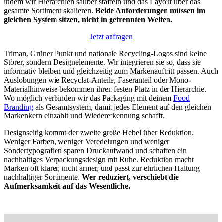
indem wir Hierarchien sauber staffeln und das Layout über das
gesamte Sortiment skalieren.
Beide Anforderungen müssen im
gleichen System sitzen, nicht in getrennten Welten.
Jetzt anfragen
Triman, Grüner Punkt und nationale Recycling-Logos sind keine
Störer, sondern Designelemente. Wir integrieren sie so, dass sie
informativ bleiben und gleichzeitig zum Markenauftritt passen. Auch
Auslobungen wie Recyclat-Anteile, Faseranteil oder Mono-
Materialhinweise bekommen ihren festen Platz in der Hierarchie.
Wo möglich verbinden wir das Packaging mit deinem
Food
Branding
als Gesamtsystem, damit jedes Element auf den gleichen
Markenkern einzahlt und Wiedererkennung schafft.
Designseitig kommt der zweite große Hebel über Reduktion.
Weniger Farben, weniger Veredelungen und weniger
Sondertypografien sparen Druckaufwand und schaffen ein
nachhaltiges Verpackungsdesign mit Ruhe. Reduktion macht
Marken oft klarer, nicht ärmer, und passt zur ehrlichen Haltung
nachhaltiger Sortimente.
Wer reduziert, verschiebt die
Aufmerksamkeit auf das Wesentliche.