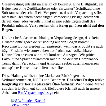
Greenwashing entsteht im Design oft beiläufig. Eine Blattgrafik, ein
Beige-Ton ohne Zertifikatsbeleg oder ein „natur“-Schriftzug ohne
Substanz sendet schnell ein Versprechen, das die Verpackung selbst
nicht hält. Bei einem nachhaltigen Verpackungsdesign achten wir
darauf, dass jedes visuelle Signal in eine echte Eigenschaft des
Produkts mündet.
Versprechen ohne Beleg gehören nicht auf den
Bogen.
Konkret heißt das im nachhaltigen Verpackungsdesign, dass kein
Grünton ohne gedeckte Auslobung auf den Bogen kommt.
Recycling-Logos werden nur eingesetzt, wenn das Produkt sie auch
trägt. Floskeln wie „umweltbewusst“ ohne nachvollziehbare
Kennzahlen ersetzen wir durch konkrete Aussagen. Wir prüfen
Layout und Sprache zusammen mit dir und deinem Compliance-
Team, damit Verpackung und Anspruch sauber zusammenpassen
und spätere Korrekturschleifen ausbleiben.
Diese Haltung schützt deine Marke vor Rückfragen aus
Verbrauchermedien, NGOs und Behörden.
Ehrliches Design wirkt
langfristig stärker als plakative Öko-Ästhetik.
Wenn deine Marke
aus dem Bio-Segment kommt, fließt diese Klarheit auch in unsere
Arbeit am
Bio Verpackungsdesign
ein.
View Large